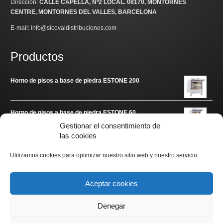
Dirección:
CALLE CAPELLA, Nº2 LOCAL
. 08170, MONTORNES
CENTRE, MONTORNES DEL VALLES, BARCELONA
E-mail: info@sicovaldistribuciones.com
Productos
Horno de pisos a base de piedra ESTONE 200
Horno de pisos a base de piedra ESTONE 60
Gestionar el consentimiento de
las cookies
Enlaces de interés
Utilizamos cookies para optimizar nuestro sitio web y nuestro servicio.
www.arditec.es
Aceptar cookies
Denegar