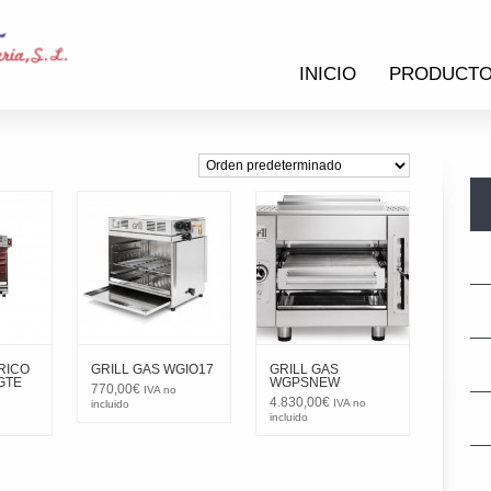
INICIO
PRODUCT
RICO
GRILL GAS WGIO17
GRILL GAS
GTE
WGPSNEW
770,00
€
IVA no
4.830,00
€
IVA no
incluido
incluido