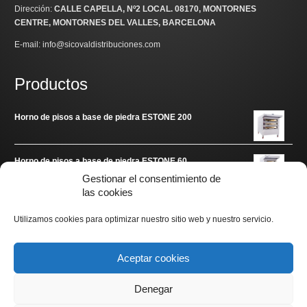
Dirección:
CALLE CAPELLA, Nº2 LOCAL
. 08170, MONTORNES
CENTRE, MONTORNES DEL VALLES, BARCELONA
E-mail: info@sicovaldistribuciones.com
Productos
Horno de pisos a base de piedra ESTONE 200
Horno de pisos a base de piedra ESTONE 60
Gestionar el consentimiento de
las cookies
Enlaces de interés
Utilizamos cookies para optimizar nuestro sitio web y nuestro servicio.
www.arditec.es
Aceptar cookies
Denegar