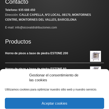
Contacto
Telefono: 935 688 450
Dirección:
CALLE CAPELLA, Nº2 LOCAL
. 08170, MONTORNES
CENTRE, MONTORNES DEL VALLES, BARCELONA
E-mail: info@sicovaldistribuciones.com
Productos
Horno de pisos a base de piedra ESTONE 200
Horno de pisos a base de piedra ESTONE 60
Gestionar el consentimiento de
las cookies
Enlaces de interés
Utilizamos cookies para optimizar nuestro sitio web y nuestro servicio.
www.arditec.es
Aceptar cookies