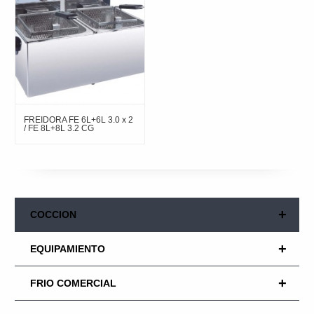
FREIDORA FE 6L+6L 3.0 x 2
/ FE 8L+8L 3.2 CG
+
COCCION
+
EQUIPAMIENTO
+
FRIO COMERCIAL