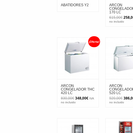
ABATIDORES Y2
ARCON
CONGELADO
170 LC
El
615,00
€
258,0
preci
no incluido
origin
era:
615,0
¡Oferta!
ARCON
ARCON
CONGELADOR THC
CONGELADO
420 LC
520 LC
El
El
El
830,00
€
348,00
€
920,00
€
386,0
IVA
precio
precio
preci
no incluido
no incluido
original
actual
origin
era:
es:
era:
830,00€.
348,00€.
920,0