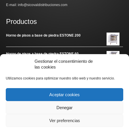
E-mail: info@sicovaldistribuciones.com
Productos
Horno de pisos a base de piedra ESTONE 200
Horno de pisos a base de piedra ESTONE 60
Gestionar el consentimiento de
las cookies
Enlaces de interés
Utilizamos cookies para optimizar nuestro sitio web y nuestro servicio.
www.arditec.es
Aceptar cookies
Denegar
Ver preferencias
Copyright © 2020 sicovaldistribuciones.com. Todos los
derechos reservados