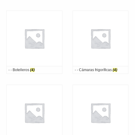
- - Botelleros
(4)
- - Cámaras frigoríficas
(4)