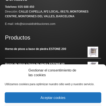
Telefono: 935 688 450
Dirección:
CALLE CAPELLA, Nº2 LOCAL
. 08170, MONTORNES
CENTRE, MONTORNES DEL VALLES, BARCELONA
E-mail: info@sicovaldistribuciones.com
Productos
Horno de pisos a base de piedra ESTONE 200
Horno de pisos a base de piedra ESTONE 60
Gestionar el consentimiento de
las cookies
Enlaces de interés
Utilizamos cookies para optimizar nuestro sitio web y nuestro servicio.
www.arditec.es
Aceptar cookies