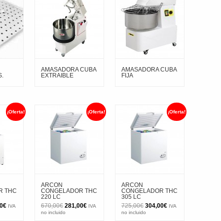
AMASADORA CUBA
AMASADORA CUBA
.
EXTRAIBLE
FIJA
¡Oferta!
¡Oferta!
¡Oferta!
ARCON
ARCON
R THC
CONGELADOR THC
CONGELADOR THC
220 LC
305 LC
El
El
El
El
El
0
€
670,00
€
281,00
€
725,00
€
304,00
€
IVA
IVA
IVA
o
precio
precio
precio
precio
precio
no incluido
no incluido
al
actual
original
actual
original
actual