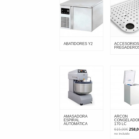
ABATIDORES Y2
ACCESORIOS
FREGADEROS
AMASADORA
ARCON
ESPIRAL
CONGELADO
AUTOMATICA
170 LC
El
615,00
€
258,0
preci
no incluido
origin