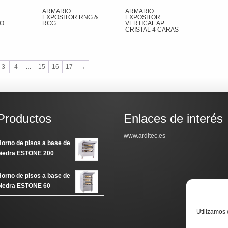
ARMARIO
ARMARIO
EXPOSITOR RNG &
EXPOSITOR
O
RCG
VERTICAL AP
CRISTAL 4 CARAS
3
4
…
15
16
17
→
Productos
Enlaces de interés
www.arditec.es
orno de pisos a base de
piedra ESTONE 200
orno de pisos a base de
piedra ESTONE 60
Utilizamos 