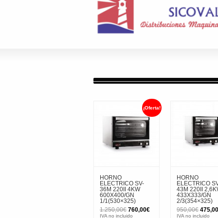
¡Oferta!
HORNO
HORNO
ELECTRICO SV-
ELECTRICO SV
36M 220II 4KW
43M 220II 2,6
600X400/GN
433X333/GN
1/1(530×325)
2/3(354×325)
El
El
El
1.250,00
€
760,00
€
950,00
€
475,0
precio
precio
precio
IVA no incluido
IVA no incluido