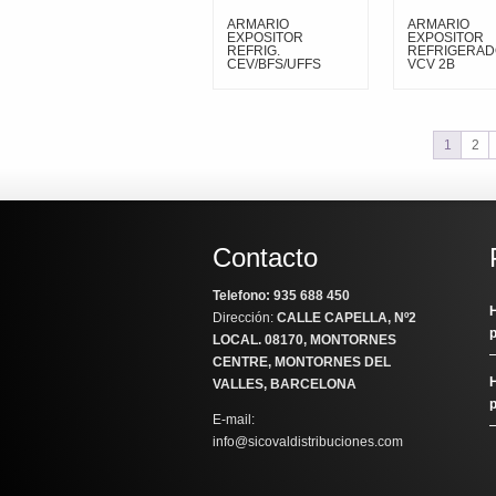
ARMARIO
ARMARIO
EXPOSITOR
EXPOSITOR
REFRIG.
REFRIGERAD
CEV/BFS/UFFS
VCV 2B
1
2
Contacto
Telefono: 935 688 450
H
Dirección:
CALLE CAPELLA, Nº2
LOCAL
. 08170, MONTORNES
CENTRE, MONTORNES DEL
H
VALLES, BARCELONA
E-mail:
info@sicovaldistribuciones.com