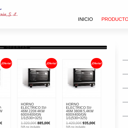
INICIO
PRODUCT
O F E R T A S
¡Oferta!
¡Oferta!
¡Oferta!
HORNO
HORNO
-
ELECTRICO SV-
ELECTRICO SV-
KW
46M 220II 4KW
46M 380III 5,4KW
600X400/GN
600X400/GN
1/1(530×325)
1/1(530×325)
El
El
El
El
El
0
€
1.320,00
€
885,00
€
1.420,00
€
935,00
€
precio
precio
precio
precio
precio
IVA no incluido
IVA no incluido