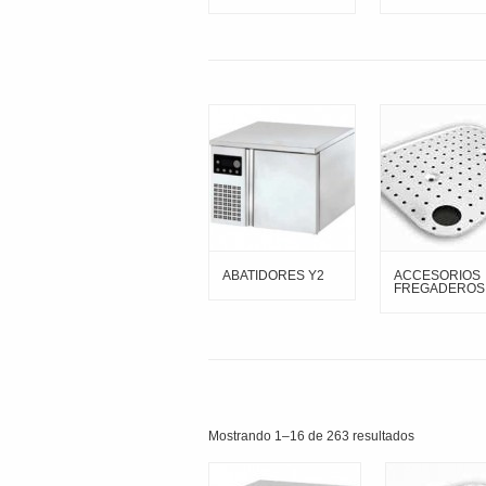
original
actual
origina
era:
es:
era:
1.250,00€.
760,00€.
950,00
ABATIDORES Y2
ACCESORIOS
FREGADEROS
Mostrando 1–16 de 263 resultados