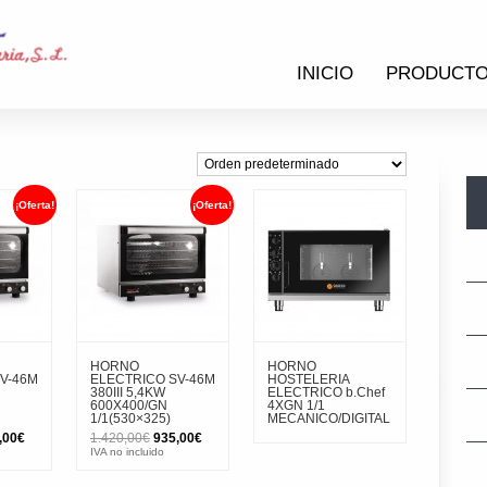
INICIO
PRODUCT
¡Oferta!
¡Oferta!
HORNO
HORNO
V-46M
ELECTRICO SV-46M
HOSTELERIA
380III 5,4KW
ELECTRICO b.Chef
600X400/GN
4XGN 1/1
1/1(530×325)
MECANICO/DIGITAL
El
El
El
,00
€
1.420,00
€
935,00
€
io
precio
precio
precio
IVA no incluido
inal
actual
original
actual
es:
era:
es: