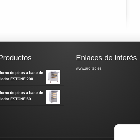
20,00€.
885,00€.
1.420,00€.
935,00€.
Productos
Enlaces de interés
www.arditec.es
orno de pisos a base de
piedra ESTONE 200
orno de pisos a base de
piedra ESTONE 60