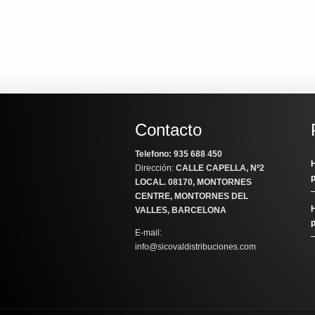
1.3
Contacto
Telefono: 935 688 450
H
Dirección:
CALLE CAPELLA, Nº2
LOCAL
. 08170, MONTORNES
CENTRE, MONTORNES DEL
H
VALLES, BARCELONA
E-mail:
info@sicovaldistribuciones.com