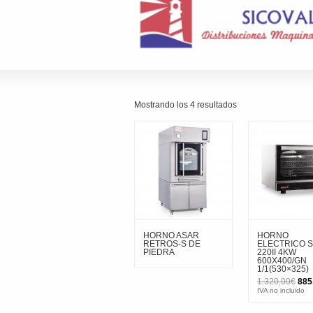
Mostrando los 4 resultados
HORNO ASAR
HORNO
RETROS-S DE
ELECTRICO S
PIEDRA
220II 4KW
600X400/GN
1/1(530×325)
El
1.320,00
€
885
prec
IVA no incluido
orig
era: