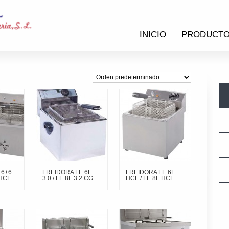
INICIO
PRODUCT
 6+6
FREIDORA FE 6L
FREIDORA FE 6L
 HCL
3.0 / FE 8L 3.2 CG
HCL / FE 8L HCL