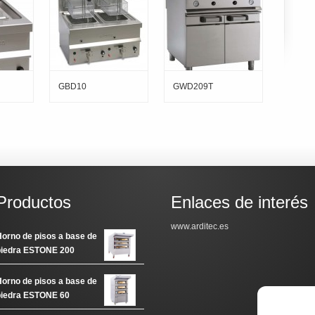
GBD10
GWD209T
Productos
Enlaces de interés
www.arditec.es
orno de pisos a base de
piedra ESTONE 200
orno de pisos a base de
piedra ESTONE 60