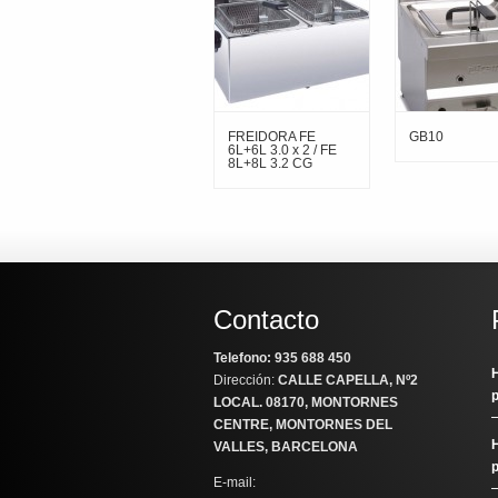
FREIDORA FE
GB10
6L+6L 3.0 x 2 / FE
8L+8L 3.2 CG
Contacto
Telefono: 935 688 450
H
Dirección:
CALLE CAPELLA, Nº2
LOCAL
. 08170, MONTORNES
CENTRE, MONTORNES DEL
H
VALLES, BARCELONA
E-mail: