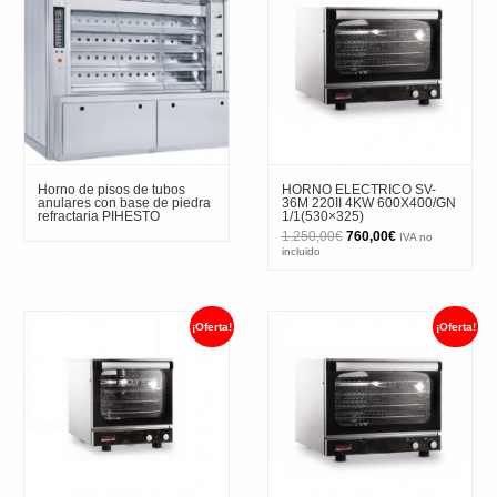
Horno de pisos de tubos
HORNO ELECTRICO SV-
anulares con base de piedra
36M 220II 4KW 600X400/GN
refractaria PIHESTO
1/1(530×325)
El
El
1.250,00
€
760,00
€
IVA no
precio
precio
incluido
original
actual
era:
es:
1.250,00€.
760,00€.
¡Oferta!
¡Oferta!