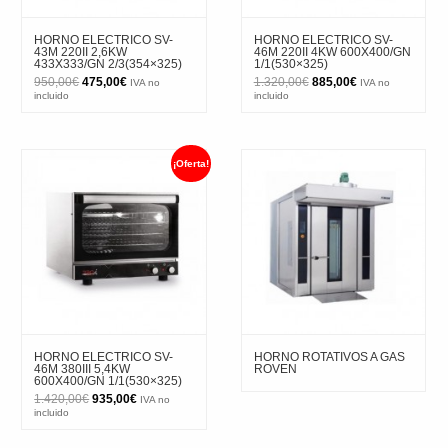
HORNO ELECTRICO SV-
HORNO ELECTRICO SV-
43M 220II 2,6KW
46M 220II 4KW 600X400/GN
433X333/GN 2/3(354×325)
1/1(530×325)
El
El
El
El
950,00
€
475,00
€
1.320,00
€
885,00
€
IVA no
IVA no
precio
precio
precio
precio
incluido
incluido
original
actual
original
actual
era:
es:
era:
es:
950,00€.
475,00€.
1.320,00€.
885,00€.
¡Oferta!
HORNO ELECTRICO SV-
HORNO ROTATIVOS A GAS
46M 380III 5,4KW
ROVEN
600X400/GN 1/1(530×325)
El
El
1.420,00
€
935,00
€
IVA no
precio
precio
incluido
original
actual
era:
es:
1.420,00€.
935,00€.