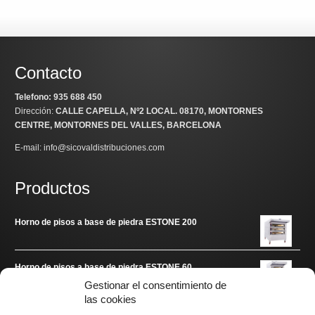
615,00€.
258,00€.
Contacto
Telefono: 935 688 450
Dirección:
CALLE CAPELLA, Nº2 LOCAL
. 08170, MONTORNES
CENTRE, MONTORNES DEL VALLES, BARCELONA
E-mail: info@sicovaldistribuciones.com
Productos
Horno de pisos a base de piedra ESTONE 200
Horno de pisos a base de piedra ESTONE 60
Gestionar el consentimiento de
las cookies