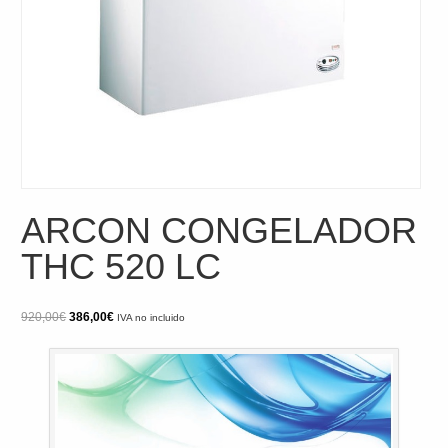
ARCON CONGELADOR
THC 520 LC
El
El
920,00
€
386,00
€
IVA no incluido
precio
precio
original
actual
era:
es:
920,00€.
386,00€.