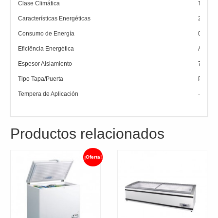
Clase Climática
T
Características Energéticas
230V/5
Consumo de Energía
0.95 k
Eficiência Energética
A+
Espesor Aislamiento
70 mm
Tipo Tapa/Puerta
Puerto
Tempera de Aplicación
-24 ⁰C 
Productos relacionados
¡Oferta!