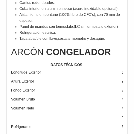
Cantos redondeados.
Cuba interior en aluminio stucco (acero inoxidable opcional).
Aislamiento en pentano (100% libre de CFC’s), con 70 mm de
espesor.
Panel de mandos con termostato.(LC sin termostato exterior)
Refrigeración estática.
Tapa abatible con llave,cesta,termómetro y desagüe.
ARCÓN
CONGELADOR
DATOS TÉCNICOS
Longitude Exterior
1500 
Altura Exterior
900 m
Fondo Exterior
730 m
Volumen Bruto
448 Lts
Volumen Neto
448 Lts
N/A
Refrigerante
R600a