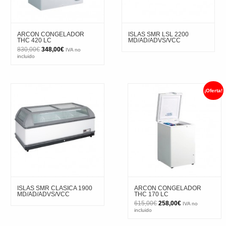
ARCON CONGELADOR
ISLAS SMR LSL 2200
THC 420 LC
MD/AD/ADVS/VCC
El
El
830,00
€
348,00
€
IVA no
precio
precio
incluido
original
actual
era:
es:
830,00€.
348,00€.
¡Oferta!
ISLAS SMR CLASICA 1900
ARCON CONGELADOR
MD/AD/ADVS/VCC
THC 170 LC
El
El
615,00
€
258,00
€
IVA no
precio
precio
incluido
original
actual
era:
es: