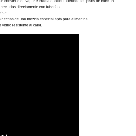
e convierte en vapor e irradia el calor rodeando los pisos de cocción.
conectados directamente con tuberías.
able.
 hechas de una mezcla especial apta para alimentos.
vidrio resistente al calor.