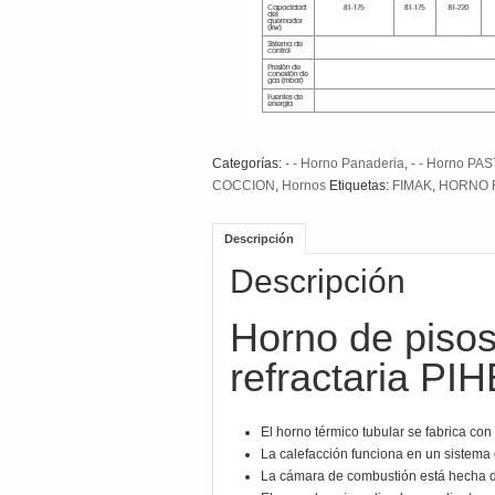
Categorías:
- - Horno Panaderia
,
- - Horno PA
COCCION
,
Hornos
Etiquetas:
FIMAK
,
HORNO 
Descripción
Descripción
Horno de pisos
refractaria P
El horno térmico tubular se fabrica con
La calefacción funciona en un sistema d
La cámara de combustión está hecha de 