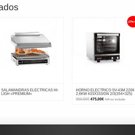
nados
¡Ofer
SALAMANDRAS ELECTRICAS HI-
HORNO ELECTRICO SV-43M 220II
LIGH «PREMIUM»
2,6KW 433X333/GN 2/3(354×325)
El
El
950,00
€
475,00
€
IVA no incluido
precio
precio
original
actual
era:
es:
950,00€.
475,00€.