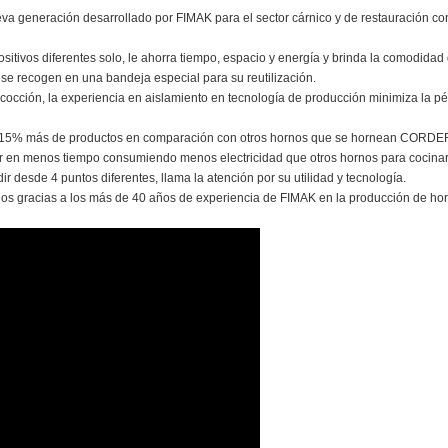
a generación desarrollado por FIMAK para el sector cárnico y de restauración c
positivos diferentes solo, le ahorra tiempo, espacio y energía y brinda la comodida
o se recogen en una bandeja especial para su reutilización.
 cocción, la experiencia en aislamiento en tecnología de producción minimiza la pér
n 15% más de productos en comparación con otros hornos que se hornean CORD
n menos tiempo consumiendo menos electricidad que otros hornos para cocinar
desde 4 puntos diferentes, llama la atención por su utilidad y tecnología.
s gracias a los más de 40 años de experiencia de FIMAK en la producción de horn