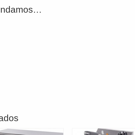
mendamos…
nados