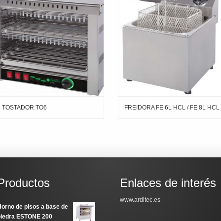
TOSTADOR TO6
FREIDORA FE 6L HCL / FE 8L HCL
Productos
Enlaces de interés
www.arditec.es
orno de pisos a base de
piedra ESTONE 200