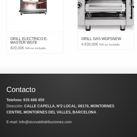
GRILL ELECTRICO E-
GRILL GAS WGPSNEW
MASTER WGTE
4.830,00
€
IVA no incluido
820,00
€
IVA no incluido
Contacto
Telefono: 935 688 450
Dirección:
CALLE CAPELLA, Nº2 LOCAL
. 08170, MONTORNES
CENTRE, MONTORNES DEL VALLES, BARCELONA
E-mail: info@sicovaldistribuciones.com