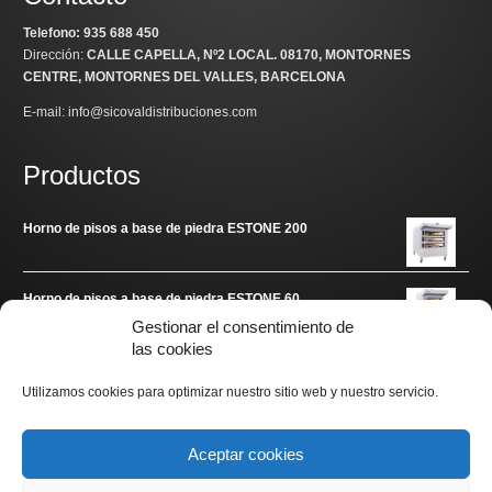
Telefono: 935 688 450
Dirección:
CALLE CAPELLA, Nº2 LOCAL
. 08170, MONTORNES
CENTRE, MONTORNES DEL VALLES, BARCELONA
E-mail: info@sicovaldistribuciones.com
Productos
Horno de pisos a base de piedra ESTONE 200
Horno de pisos a base de piedra ESTONE 60
Gestionar el consentimiento de
las cookies
Enlaces de interés
Utilizamos cookies para optimizar nuestro sitio web y nuestro servicio.
www.arditec.es
Aceptar cookies