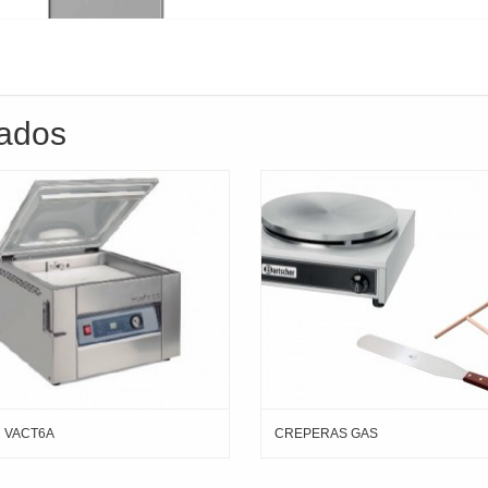
nados
VACT6A
CREPERAS GAS