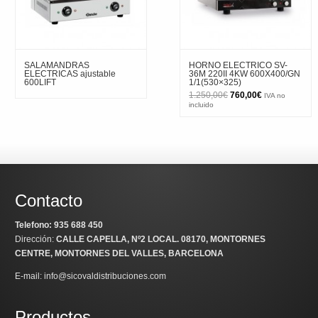
SALAMANDRAS
HORNO ELECTRICO SV-
ELECTRICAS ajustable
36M 220II 4KW 600X400/GN
600LIFT
1/1(530×325)
El
El
1.250,00
€
760,00
€
IVA no
precio
precio
incluido
original
actual
era:
es:
1.250,00€.
760,00€.
Contacto
Telefono: 935 688 450
Dirección:
CALLE CAPELLA, Nº2 LOCAL
. 08170, MONTORNES
CENTRE, MONTORNES DEL VALLES, BARCELONA
E-mail: info@sicovaldistribuciones.com
Productos