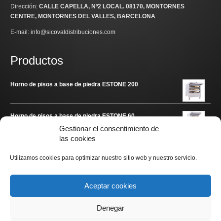
Dirección:
CALLE CAPELLA, Nº2 LOCAL
. 08170, MONTORNES
CENTRE, MONTORNES DEL VALLES, BARCELONA
E-mail: info@sicovaldistribuciones.com
Productos
Horno de pisos a base de piedra ESTONE 200
Horno de pisos a base de piedra ESTONE 60
Gestionar el consentimiento de
las cookies
Enlaces de interés
Utilizamos cookies para optimizar nuestro sitio web y nuestro servicio.
www.arditec.es
Aceptar cookies
Denegar