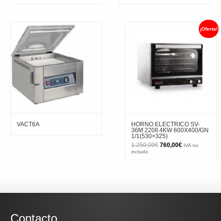
¡Oferta!
VACT6A
HORNO ELECTRICO SV-
36M 220II 4KW 600X400/GN
1/1(530×325)
El
El
1.250,00
€
760,00
€
IVA no
precio
precio
incluido
original
actual
era:
es:
1.250,00€.
760,00€.
Contacto