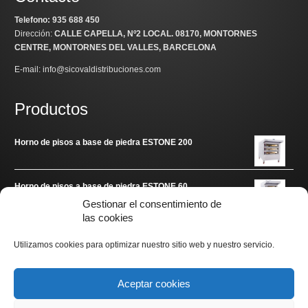
Telefono: 935 688 450
Dirección:
CALLE CAPELLA, Nº2 LOCAL
. 08170, MONTORNES
CENTRE, MONTORNES DEL VALLES, BARCELONA
E-mail: info@sicovaldistribuciones.com
Productos
Horno de pisos a base de piedra ESTONE 200
Horno de pisos a base de piedra ESTONE 60
Gestionar el consentimiento de
las cookies
Enlaces de interés
Utilizamos cookies para optimizar nuestro sitio web y nuestro servicio.
www.arditec.es
Aceptar cookies