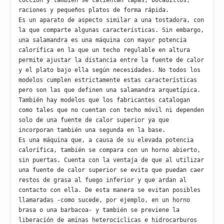
cocción y también se calientan tapas, bocadillos, 
raciones y pequeños platos de forma rápida.

Es un aparato de aspecto similar a una tostadora, con 
la que comparte algunas características. Sin embargo, 
una salamandra es una máquina con mayor potencia 
calorífica en la que un techo regulable en altura 
permite ajustar la distancia entre la fuente de calor 
y el plato bajo ella según necesidades. No todos los 
modelos cumplen estrictamente estas características 
pero son las que definen una salamandra arquetípica. 
También hay modelos que los fabricantes catalogan 
como tales que no cuentan con techo móvil ni dependen 
solo de una fuente de calor superior ya que 
incorporan también una segunda en la base.

Es una máquina que, a causa de su elevada potencia 
calorífica, también se compara con un horno abierto, 
sin puertas. Cuenta con la ventaja de que al utilizar 
una fuente de calor superior se evita que puedan caer 
restos de grasa al fuego inferior y que ardan al 
contacto con ella. De esta manera se evitan posibles 
llamaradas -como sucede, por ejemplo, en un horno 
brasa o una barbacoa- y también se previene la 
liberación de aminas heterocíclicas e hidrocarburos 