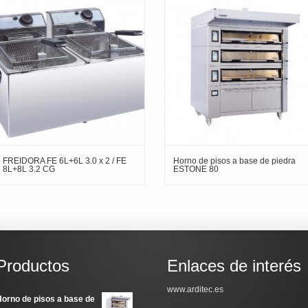
FREIDORA FE 6L+6L 3.0 x 2 / FE
Horno de pisos a base de piedra
8L+8L 3.2 CG
ESTONE 80
Productos
Enlaces de interés
www.arditec.es
orno de pisos a base de