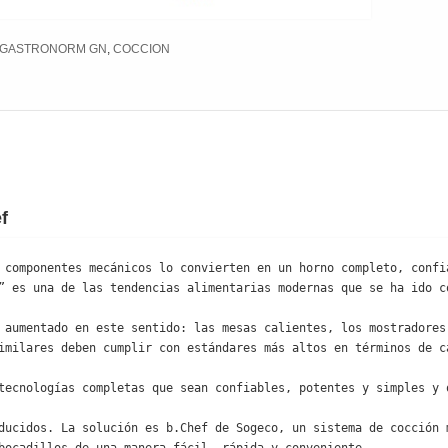
no GASTRONORM GN
,
COCCION
f
 componentes mecánicos lo convierten en un horno completo, confia
” es una de las tendencias alimentarias modernas que se ha ido co
 aumentado en este sentido: las mesas calientes, los mostradores 
imilares deben cumplir con estándares más altos en términos de ca
tecnologías completas que sean confiables, potentes y simples y q
ducidos. La solución es b.Chef de Sogeco, un sistema de cocción m