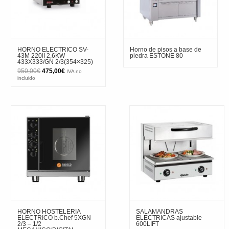
HORNO ELECTRICO SV-
Horno de pisos a base de
43M 220II 2,6KW
piedra ESTONE 80
433X333/GN 2/3(354×325)
El
El
950,00
€
475,00
€
IVA no
precio
precio
incluido
original
actual
era:
es:
950,00€.
475,00€.
HORNO HOSTELERIA
SALAMANDRAS
ELECTRICO b.Chef 5XGN
ELECTRICAS ajustable
2/3 – 1/2
600LIFT