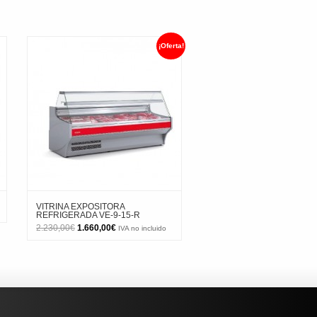
¡Oferta!
VITRINA EXPOSITORA
REFRIGERADA VE-9-15-R
El
El
2.230,00
€
1.660,00
€
IVA no incluido
precio
precio
original
actual
era:
es:
2.230,00€.
1.660,00€.