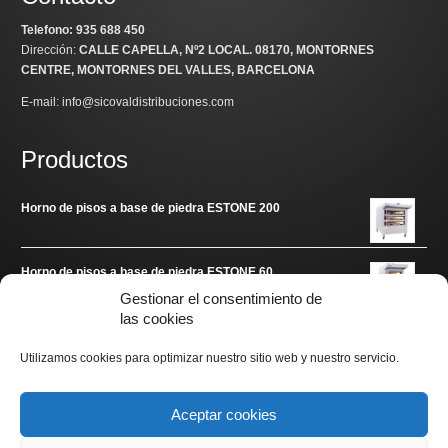
Telefono: 935 688 450
Dirección:
CALLE CAPELLA, Nº2 LOCAL
. 08170, MONTORNES
CENTRE, MONTORNES DEL VALLES, BARCELONA
E-mail: info@sicovaldistribuciones.com
Productos
Horno de pisos a base de piedra ESTONE 200
Horno de pisos a base de piedra ESTONE 60
Gestionar el consentimiento de
las cookies
Enlaces de interés
Utilizamos cookies para optimizar nuestro sitio web y nuestro servicio.
www.arditec.es
Aceptar cookies