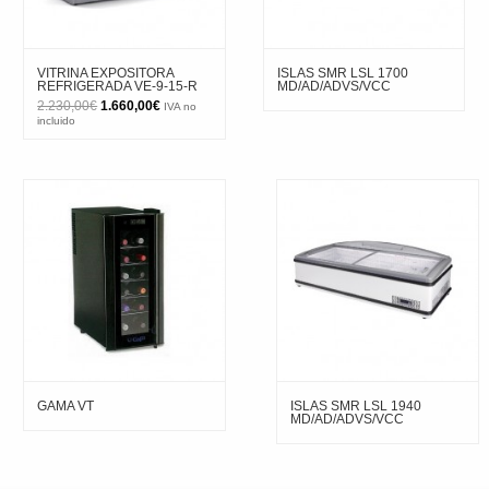
VITRINA EXPOSITORA
ISLAS SMR LSL 1700
REFRIGERADA VE-9-15-R
MD/AD/ADVS/VCC
El
El
2.230,00
€
1.660,00
€
IVA no
precio
precio
incluido
original
actual
era:
es:
2.230,00€.
1.660,00€.
GAMA VT
ISLAS SMR LSL 1940
MD/AD/ADVS/VCC