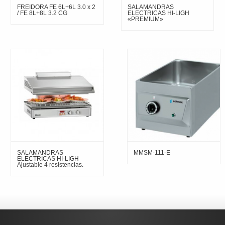
FREIDORA FE 6L+6L 3.0 x 2
SALAMANDRAS
/ FE 8L+8L 3.2 CG
ELECTRICAS HI-LIGH
«PREMIUM»
SALAMANDRAS
MMSM-111-E
ELECTRICAS HI-LIGH
Ajustable 4 resistencias.