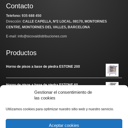
Contacto
Telefono: 935 688 450
Dirección:
CALLE CAPELLA, Nº2 LOCAL
. 08170, MONTORNES
CENTRE, MONTORNES DEL VALLES, BARCELONA
E-mail: info@sicovaldistribuciones.com
Productos
Horno de pisos a base de piedra ESTONE 200
Horno de pisos a base de piedra ESTONE 60
Gestionar el consentimiento de
las cookies
Enlaces de interés
Utilizamos cookies para optimizar nuestro sitio web y nuestro servicio.
www.arditec.es
Aceptar cookies