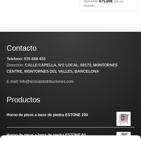
El
El
950,00
€
475,00
€
IVA no
precio
precio
incluido
original
actual
era:
es:
950,00€.
475,00€.
Contacto
Telefono: 935 688 450
Dirección:
CALLE CAPELLA, Nº2 LOCAL
. 08170, MONTORNES
CENTRE, MONTORNES DEL VALLES, BARCELONA
E-mail: info@sicovaldistribuciones.com
Productos
Horno de pisos a base de piedra ESTONE 200
Horno de pisos a base de piedra ESTONE 60