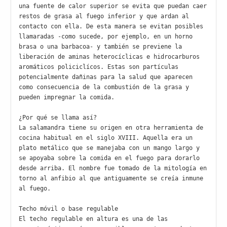
una fuente de calor superior se evita que puedan caer 
restos de grasa al fuego inferior y que ardan al 
contacto con ella. De esta manera se evitan posibles 
llamaradas -como sucede, por ejemplo, en un horno 
brasa o una barbacoa- y también se previene la 
liberación de aminas heterocíclicas e hidrocarburos 
aromáticos policiclícos. Estas son partículas 
potencialmente dañinas para la salud que aparecen 
como consecuencia de la combustión de la grasa y 
pueden impregnar la comida. 

¿Por qué se llama así?

La salamandra tiene su origen en otra herramienta de 
cocina habitual en el siglo XVIII. Aquella era un 
plato metálico que se manejaba con un mango largo y 
se apoyaba sobre la comida en el fuego para dorarlo 
desde arriba. El nombre fue tomado de la mitología en 
torno al anfibio al que antiguamente se creía inmune 
al fuego.

Techo móvil o base regulable

El techo regulable en altura es una de las 