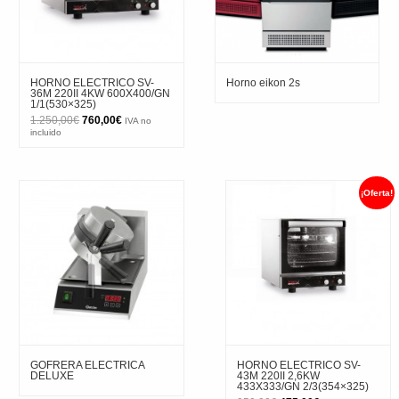
HORNO ELECTRICO SV-
Horno eikon 2s
36M 220II 4KW 600X400/GN
1/1(530×325)
El
El
1.250,00
€
760,00
€
IVA no
precio
precio
incluido
original
actual
era:
es:
1.250,00€.
760,00€.
¡Oferta!
GOFRERA ELECTRICA
HORNO ELECTRICO SV-
DELUXE
43M 220II 2,6KW
433X333/GN 2/3(354×325)