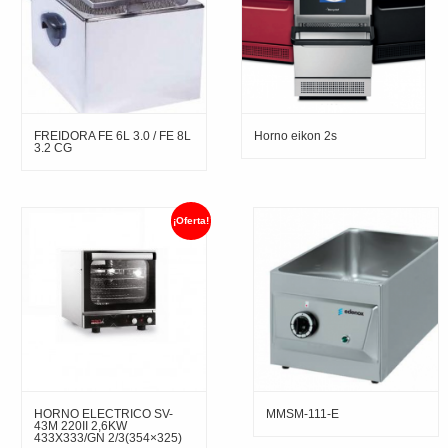
FREIDORA FE 6L 3.0 / FE 8L
Horno eikon 2s
3.2 CG
¡Oferta!
HORNO ELECTRICO SV-
MMSM-111-E
43M 220II 2,6KW
433X333/GN 2/3(354×325)