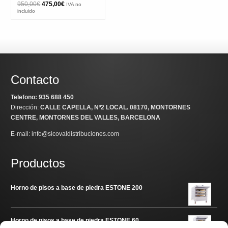
El
El
950,00
€
475,00
€
IVA no
precio
precio
incluido
original
actual
era:
es:
950,00€.
475,00€.
Contacto
Telefono: 935 688 450
Dirección:
CALLE CAPELLA, Nº2 LOCAL
. 08170, MONTORNES
CENTRE, MONTORNES DEL VALLES, BARCELONA
E-mail: info@sicovaldistribuciones.com
Productos
Horno de pisos a base de piedra ESTONE 200
Horno de pisos a base de piedra ESTONE 60