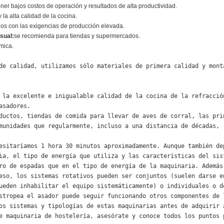
er bajos costos de operación y resultados de alta productividad.
la alta calidad de la cocina.
dos con las exigencias de producción elevada.
sual:
se recomienda para tiendas y supermercados.
mica.
de calidad, utilizamos sólo materiales de primera calidad y monta
 la excelente e inigualable calidad de la cocina de la refracción
sadores.

ductos, tiendas de comida para llevar de aves de corral, las prin
munidades que regularmente, incluso a una distancia de décadas, r
esitaríamos 1 hora 30 minutos aproximadamente. Aunque también dep
ia, el tipo de energía que utiliza y las características del sist
ro de espadas que en el tipo de energía de la maquinaria. Además,
eso, los sistemas rotativos pueden ser conjuntos (suelen darse en
ueden inhabilitar el equipo sistemáticamente) o individuales o do
stropea el asador puede seguir funcionando otros componentes de l
os sistemas y tipologías de estas maquinarias antes de adquirir a
e maquinaria de hostelería, asesórate y conoce todos los puntos p