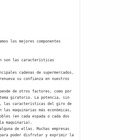
mos los mejores componentes 
 son las características 
cipales cadenas de supermercados, 
enueva su confianza en nuestros 
ende de otros factores, como por 
ema giratorio. La potencia, sin 
 las características del giro de 
 las maquinarias más económicas, 
bles (en cada espada o cada dos 
a maquinaria).

lguna de ellas. Muchas empresas 
ara poder disfrutar y exprimir la 