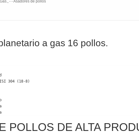
 Gas.
,
- - Asadores de pollos
planetario a gas 16 pollos.


SI 304 (18-8)





a
 POLLOS DE ALTA PROD