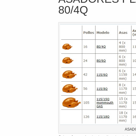
80/4Q
ASADO