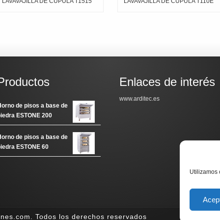
LAVAVAJILLA DE CUPULA T1515
LAVAVAJILLA DE CUPULA T110E
Productos
Enlaces de interés
www.arditec.es
orno de pisos a base de
piedra ESTONE 200
orno de pisos a base de
piedra ESTONE 60
Utilizamos 
Acep
iones.com. Todos los derechos reservados