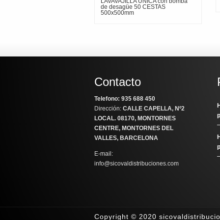
LAVAVAJILLA UNICA con bomba
de desagüe 50 CESTAS
500x500mm
Contacto
Telefono: 935 688 450
H
Dirección:
CALLE CAPELLA, Nº2
LOCAL
. 08170, MONTORNES
CENTRE, MONTORNES DEL
H
VALLES, BARCELONA
E-mail:
info@sicovaldistribuciones.com
Copyright © 2020 sicovaldistribuc