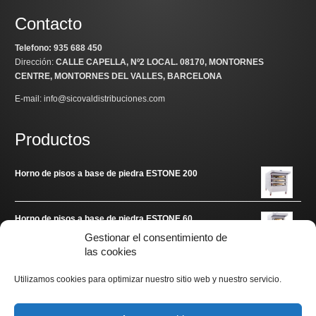
Contacto
Telefono: 935 688 450
Dirección:
CALLE CAPELLA, Nº2 LOCAL
. 08170, MONTORNES
CENTRE, MONTORNES DEL VALLES, BARCELONA
E-mail: info@sicovaldistribuciones.com
Productos
Horno de pisos a base de piedra ESTONE 200
Horno de pisos a base de piedra ESTONE 60
Gestionar el consentimiento de
las cookies
Enlaces de interés
Utilizamos cookies para optimizar nuestro sitio web y nuestro servicio.
www.arditec.es