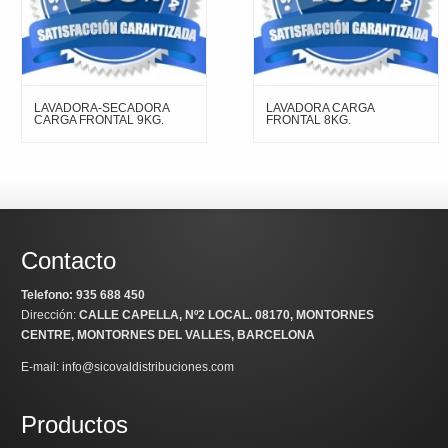
LAVADORA-SECADORA
LAVADORA CARGA
CARGA FRONTAL 9KG.
FRONTAL 8KG.
Contacto
Telefono: 935 688 450
Dirección:
CALLE CAPELLA, Nº2 LOCAL
. 08170, MONTORNES
CENTRE, MONTORNES DEL VALLES, BARCELONA
E-mail: info@sicovaldistribuciones.com
Productos