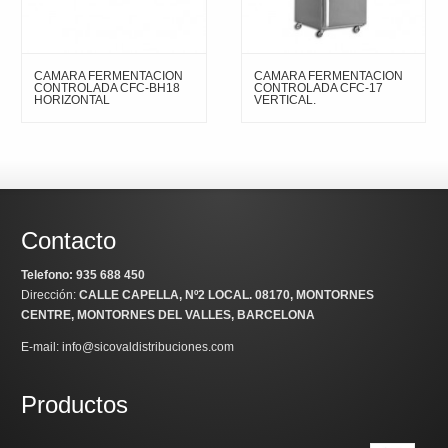
CAMARA FERMENTACION
CAMARA FERMENTACION
CONTROLADA CFC-BH18
CONTROLADA CFC-17
HORIZONTAL
VERTICAL.
Contacto
Telefono: 935 688 450
Dirección:
CALLE CAPELLA, Nº2 LOCAL
. 08170, MONTORNES
CENTRE, MONTORNES DEL VALLES, BARCELONA
E-mail: info@sicovaldistribuciones.com
Productos